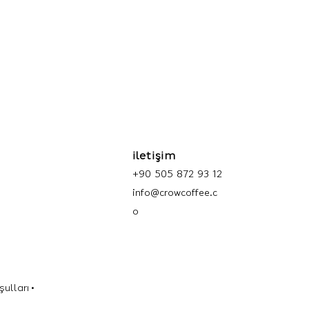
ram kahve için 1 litre soğuk su
caklığında demlenir, sonra
orsiyon türk kahvesi için 9-10
n; 10 gr kahve 80 ml su.
iletişim
+9
0 505 87
2 93 12
info@crowc
offee.c
o
şulları
•