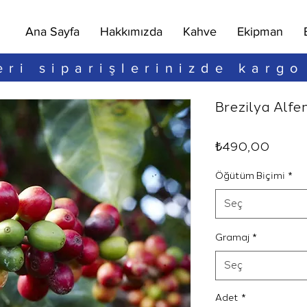
Ana Sayfa
Hakkımızda
Kahve
Ekipman
ri siparişlerinizde kargo
Brezilya Alfe
Fiyat
₺490,00
Öğütüm Biçimi
*
Seç
Gramaj
*
Seç
Adet
*