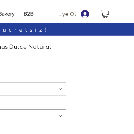
Bakery
B2B
Üye Ol
 ücretsiz!
nas Dulce Natural