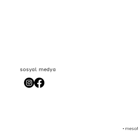
sosyal medya
•
mesaf