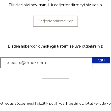
-
Cold Brew
: 120 g
Fikirlerinizi paylaşın. İlk değerlendirmeyi siz yazın.
(24-30 saat oda sı
filtrelenir)
-
Türk Kahvesi
: 1 p
Değerlendirme Yap
gram kahve. Örneği
Bizden haberdar olmak için listemize üye olabilirsiniz.
Katıl
eli satış sözleşmes
i
|
gizlilik politikası
|
teslimat, iptal ve iade ko