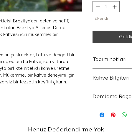
Tükendi
icisi Brezilya’dan gelen ve hafif,
eri olan Brezilya Alfenas Dulce
rk kahvesi için mükemmel bir
Geldiğ
 bu çekirdekler, tatlı ve dengeli bir
Tadım notları
hraç edilen bu kahve, son yıllarda
yla birlikte nitelikli kahve üretme
orta yumuşak bir i
r. Mükemmel bir kahve deneyimi için
Kahve Bilgileri:
rsiz bir lezzetin keyfini çıkarın.
Bal, çiçeksi, çaysı, 
Bölge: Sul de min
Demleme Reçe
Varyete: mundo no
Yükseklik: 700-1
Tavsiye ettiğimiz 
İşlem: Natural
-
Filtre Kahve
: 1 g
20 gram kahve 32
-
Espresso
: 1 gram
Henüz Değerlendirme Yok