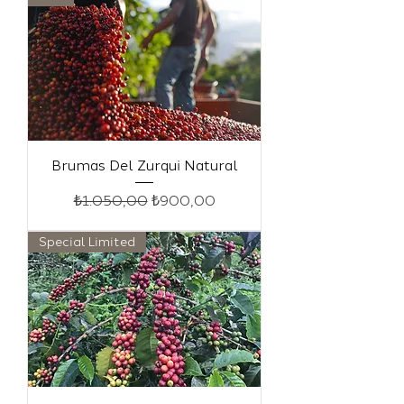
Brumas Del Zurqui Natural
Normal Fiyat
İndirimli Fiyat
₺1.050,00
₺900,00
Special Limited