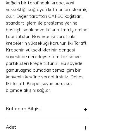
kağıdın bir tarafındaki krepe, yani
yüksekliği sağlayan katman preslenmiş
olur. Diğer taraftan CAFEC kağıtları,
standart işlem ile presleme yerine
basınçlı sıcak hava ile kurutma işlemine
tabi tutulur. Böylece iki taraftaki
krepelerin yüksekliği korunur. İki Taraflı
Krepenin yüksekliklerinin dengesi
sayesinde neredeyse tüm toz kahve
partikülleri krepe tutunur. Bu sayede
çamurlaşma olmadan temiz içim bir
kahvenin keyfine varabilirsiniz. Dahası
İki Taraflı Krepe, suyun pürüzsüz
biçimde akışını sağlar.
Kullanım Bilgisi
Tüm Cafec Flower Cup4, Origami M,
Adet
Hario V60 02 drippler’lar için