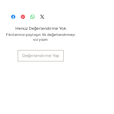
kullanabilirsiniz.
100 adet filtre kağıdı içerir.
Henüz Değerlendirme Yok
Fikirlerinizi paylaşın. İlk değerlendirmeyi
siz yazın.
Değerlendirme Yap