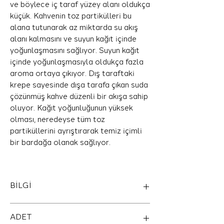
ve böylece iç taraf yüzey alanı oldukça
küçük. Kahvenin toz partikülleri bu
alana tutunarak az miktarda su akış
alanı kalmasını ve suyun kağıt içinde
yoğunlaşmasını sağlıyor. Suyun kağıt
içinde yoğunlaşmasıyla oldukça fazla
aroma ortaya çıkıyor. Dış taraftaki
krepe sayesinde dışa tarafa çıkan suda
çözünmüş kahve düzenli bir akışa sahip
oluyor. Kağıt yoğunluğunun yüksek
olması, neredeyse tüm toz
partiküllerini ayrıştırarak temiz içimli
bir bardağa olanak sağlıyor.
BİLGİ
“Kahvenin tadı kavrumuna bağlıdır denir
ADET
ancak tek değişken bu değil. Akış hızını