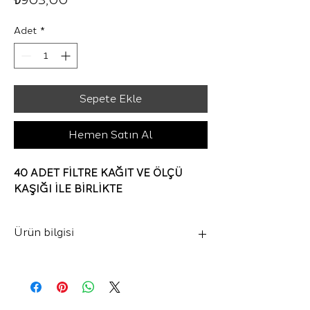
₺903,00
Adet
*
Sepete Ekle
Hemen Satın Al
40 ADET FİLTRE KAĞIT VE ÖLÇÜ
KAŞIĞI İLE BİRLİKTE
Ürün bilgisi
HARIO ‎VD-02TB-UEX
Malzeme: Plastik
Menşe Ülkesi - ‎Japonya